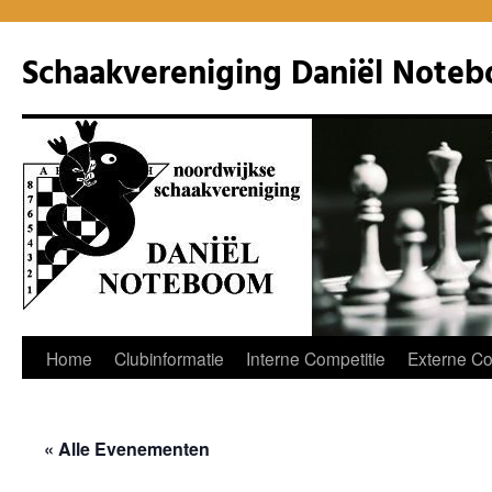
Ga
naar
Schaakvereniging Daniël Note
de
inhoud
Home
Clubinformatie
Interne Competitie
Externe Co
« Alle Evenementen