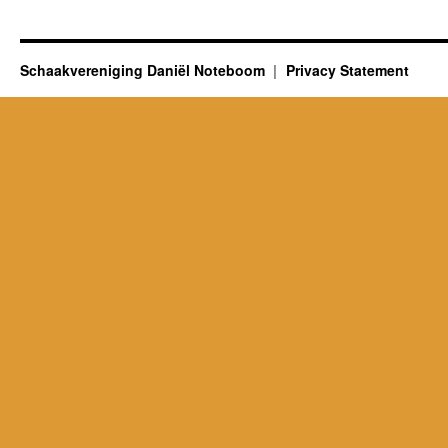
Schaakvereniging Daniël Noteboom
Privacy Statement