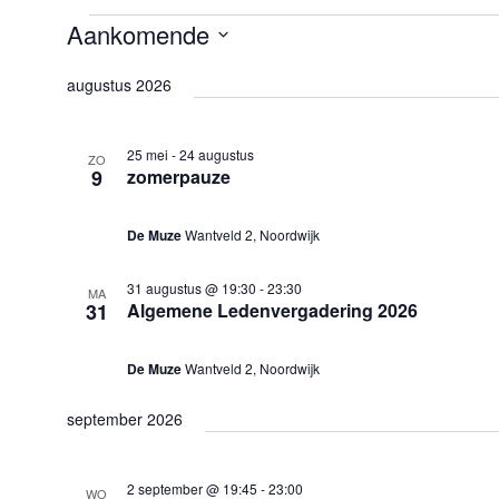
Evenementen
Aankomende
Selecteer
augustus 2026
een
datum.
25 mei
-
24 augustus
ZO
9
zomerpauze
De Muze
Wantveld 2, Noordwijk
31 augustus @ 19:30
-
23:30
MA
31
Algemene Ledenvergadering 2026
De Muze
Wantveld 2, Noordwijk
september 2026
2 september @ 19:45
-
23:00
WO