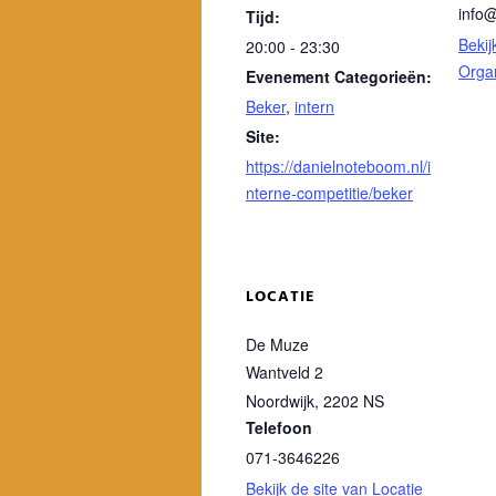
info
Tijd:
Bekij
20:00 - 23:30
Orga
Evenement Categorieën:
Beker
,
intern
Site:
https://danielnoteboom.nl/i
nterne-competitie/beker
LOCATIE
De Muze
Wantveld 2
Noordwijk
,
2202 NS
Telefoon
071-3646226
Bekijk de site van Locatie