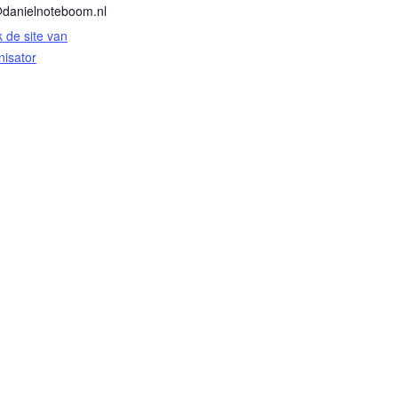
@danielnoteboom.nl
k de site van
nisator