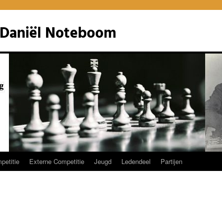
 Daniël Noteboom
petitie
Externe Competitie
Jeugd
Ledendeel
Partijen