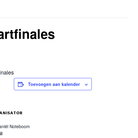
rtfinales
inales
Toevoegen aan kalender
ANISATOR
aniël Noteboom
il