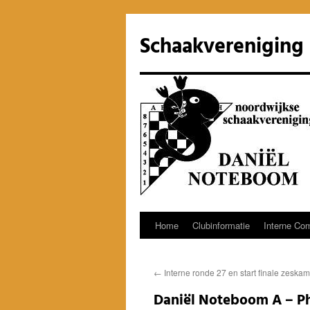
Ga
naar
Schaakvereniging
de
inhoud
Home
Clubinformatie
Interne Com
←
Interne ronde 27 en start finale zeska
Daniël Noteboom A – Ph