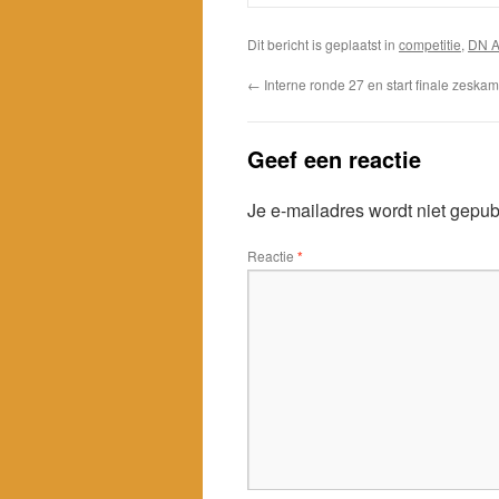
Dit bericht is geplaatst in
competitie
,
DN 
←
Interne ronde 27 en start finale zeska
Geef een reactie
Je e-mailadres wordt niet gepub
Reactie
*