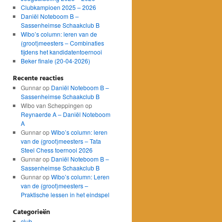
Clubkampioen 2025 – 2026
Daniël Noteboom B –
Sassenheimse Schaakclub B
Wibo’s column: leren van de
(groot)meesters – Combinaties
tijdens het kandidatentoernooi
Beker finale (20-04-2026)
Recente reacties
Gunnar
op
Daniël Noteboom B –
Sassenheimse Schaakclub B
Wibo van Scheppingen
op
Reynaerde A – Daniël Noteboom
A
Gunnar
op
Wibo’s column: leren
van de (groot)meesters – Tata
Steel Chess toernooi 2026
Gunnar
op
Daniël Noteboom B –
Sassenheimse Schaakclub B
Gunnar
op
Wibo’s column: Leren
van de (groot)meesters –
Praktische lessen in het eindspel
Categorieën
club