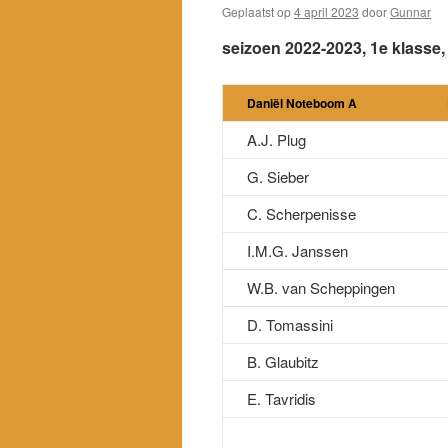
Geplaatst op
4 april 2023
door
Gunnar
seizoen 2022-2023, 1e klasse,
Daniël Noteboom A
A.J. Plug
G. Sieber
C. Scherpenisse
I.M.G. Janssen
W.B. van Scheppingen
D. Tomassini
B. Glaubitz
E. Tavridis