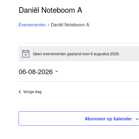
Daniël Noteboom A
Evenementen
Daniël Noteboom A
Evenementen
Geen evenementen gepland voor 6 augustus 2026.
Bericht
in
6
06-08-2026
augustus
Selecteer
een
2026
Vorige dag
datum.
Abonneer op kalender