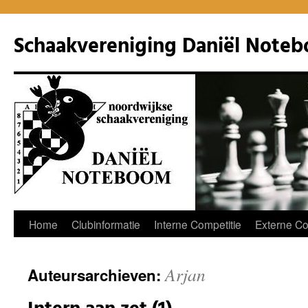
Ga
naar
Schaakvereniging Daniël Note
de
inhoud
Home
Clubinformatie
Interne Competitie
Externe Co
Arjan
Auteursarchieven: