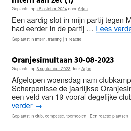
Intern aan zet (1)
Geplaatst op
18 oktober 2024
door
Arjan
Een aardig slot in mijn partij tegen 
had eerder in de partij …
Lees verd
Geplaatst in
intern
,
training
|
1 reactie
Oranjesimultaan 30-08-2023
Geplaatst op
3 september 2023
door
Arjan
Afgelopen woensdag nam clubkamp
Scherpenisse de jaarlijkse Oranjes
een veld van 19 vooral degelijke c
verder
→
Geplaatst in
club
,
competitie
,
toernooien
|
Een reactie plaatsen