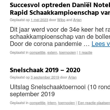
Succesvol optreden Daniël Note
Rapid Schaakkampioenschap van
Geplaatst op
1 mei 2023
door
Wibo
and
Arjan
Dit jaar werd voor de 34e keer het r
schaakkampioenschap van de bollen
Door de corona pandemie …
Lees 
Geplaatst in
competitie
,
extern
,
toernooien
|
1 reactie
Snelschaak 2019 – 2020
Geplaatst op
3 september 2019
door
Arjan
Uitslag Snelschaaktoernooi (10 ro
september 2019
Geplaatst in
competitie
,
intern
,
toernooien
|
Een reactie plaatsen