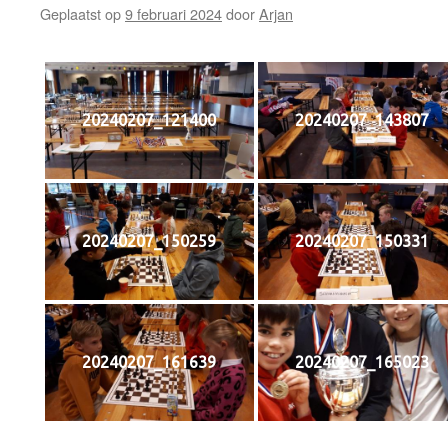
Geplaatst op
9 februari 2024
door
Arjan
20240207_121400
20240207_143807
20240207_150259
20240207_150331
20240207_161639
20240207_165023