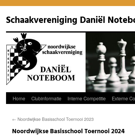
Ga
naar
Schaakvereniging Daniël Note
de
inhoud
Home
Clubinformatie
Interne Competitie
Externe Co
←
Noordwijkse Basisschool Toernooi 2023
Noordwijkse Basisschool Toernooi 2024