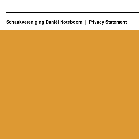
Schaakvereniging Daniël Noteboom
Privacy Statement