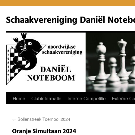
Ga
naar
Schaakvereniging Daniël Note
de
inhoud
Home
Clubinformatie
Interne Competitie
Externe Co
←
Bollenstreek Toernooi 2024
Oranje Simultaan 2024