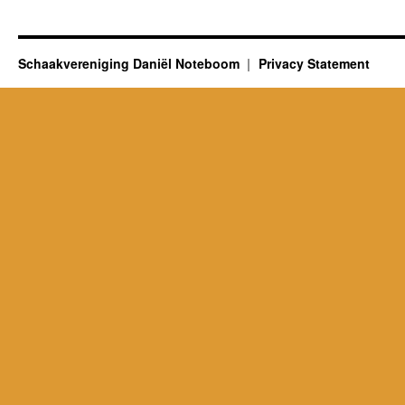
Schaakvereniging Daniël Noteboom
Privacy Statement