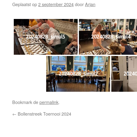
Geplaatst op
2 september 2024
door
Arjan
20240828_simul5
20240828_simul4
20240828_simul2
20240
Bookmark de
permalink
.
←
Bollenstreek Toernooi 2024