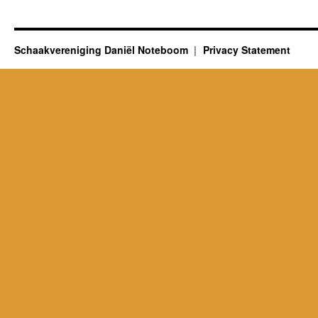
Schaakvereniging Daniël Noteboom
Privacy Statement