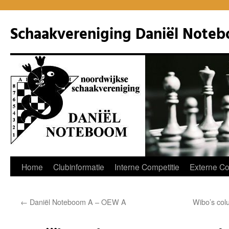
Ga
naar
Schaakvereniging Daniël Note
de
inhoud
Home
Clubinformatie
Interne Competitie
Externe Co
←
Daniël Noteboom A – OEW A
Wibo’s col