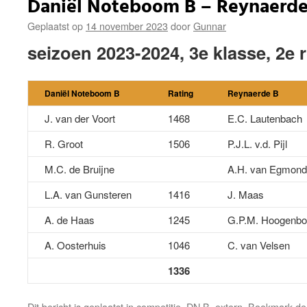
Daniël Noteboom B – Reynaerde
Geplaatst op
14 november 2023
door
Gunnar
seizoen 2023-2024, 3e klasse, 2e 
Daniël Noteboom B
Rating
Reynaerde B
J. van der Voort
1468
E.C. Lautenbach
R. Groot
1506
P.J.L. v.d. Pijl
M.C. de Bruijne
A.H. van Egmond
L.A. van Gunsteren
1416
J. Maas
A. de Haas
1245
G.P.M. Hoogenb
A. Oosterhuis
1046
C. van Velsen
1336
Dit bericht is geplaatst in
competitie
,
DN B
,
extern
. Bookmark d