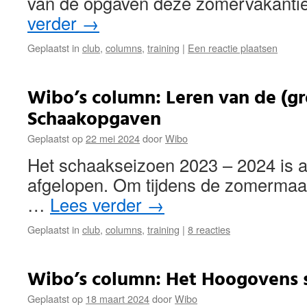
van de opgaven deze zomervakanti
verder
→
Geplaatst in
club
,
columns
,
training
|
Een reactie plaatsen
Wibo’s column: Leren van de (g
Schaakopgaven
Geplaatst op
22 mei 2024
door
Wibo
Het schaakseizoen 2023 – 2024 is a
afgelopen. Om tijdens de zomermaa
…
Lees verder
→
Geplaatst in
club
,
columns
,
training
|
8 reacties
Wibo’s column: Het Hoogovens 
Geplaatst op
18 maart 2024
door
Wibo