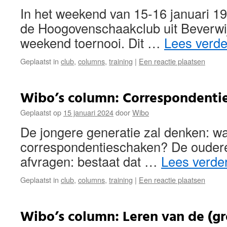
In het weekend van 15-16 januari 1
de Hoogovenschaakclub uit Beverwij
weekend toernooi. Dit …
Lees verd
Geplaatst in
club
,
columns
,
training
|
Een reactie plaatsen
Wibo’s column: Correspondenti
Geplaatst op
15 januari 2024
door
Wibo
De jongere generatie zal denken: wat
correspondentieschaken? De oudere 
afvragen: bestaat dat …
Lees verde
Geplaatst in
club
,
columns
,
training
|
Een reactie plaatsen
Wibo’s column: Leren van de (g