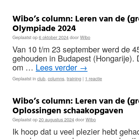
Wibo’s column: Leren van de (g
Olympiade 2024
Geplaatst op
6 oktober 2024
door
Wibo
Van 10 t/m 23 september werd de 
gehouden in Budapest (Hongarije).
om …
Lees verder
→
Geplaatst in
club
,
columns
,
training
|
1 reactie
Wibo’s column: Leren van de (g
Oplossingen schaakopgaven
Geplaatst op
20 augustus 2024
door
Wibo
Ik hoop dat u veel plezier hebt geh