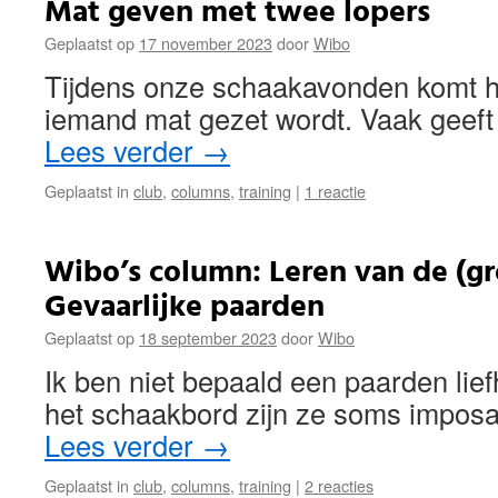
Mat geven met twee lopers
Geplaatst op
17 november 2023
door
Wibo
Tijdens onze schaakavonden komt he
iemand mat gezet wordt. Vaak geeft
Lees verder
→
Geplaatst in
club
,
columns
,
training
|
1 reactie
Wibo’s column: Leren van de (g
Gevaarlijke paarden
Geplaatst op
18 september 2023
door
Wibo
Ik ben niet bepaald een paarden lie
het schaakbord zijn ze soms imposa
Lees verder
→
Geplaatst in
club
,
columns
,
training
|
2 reacties